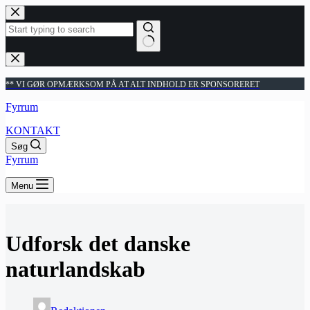
Fortsæt
til
indhold
Ingen
resultater
** VI GØR OPMÆRKSOM PÅ AT ALT INDHOLD ER SPONSORERET
Fyrrum
KONTAKT
Søg
Fyrrum
Menu
Udforsk det danske
naturlandskab