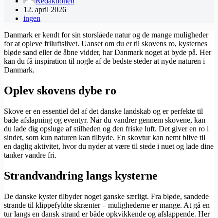
Redaktionen
12. april 2026
ingen
Danmark er kendt for sin storslåede natur og de mange muligheder
for at opleve friluftslivet. Uanset om du er til skovens ro, kysternes
bløde sand eller de åbne vidder, har Danmark noget at byde på. Her
kan du få inspiration til nogle af de bedste steder at nyde naturen i
Danmark.
Oplev skovens dybe ro
Skove er en essentiel del af det danske landskab og er perfekte til
både afslapning og eventyr. Når du vandrer gennem skovene, kan
du lade dig opsluge af stilheden og den friske luft. Det giver en ro i
sindet, som kun naturen kan tilbyde. En skovtur kan nemt blive til
en daglig aktivitet, hvor du nyder at være til stede i nuet og lade dine
tanker vandre fri.
Strandvandring langs kysterne
De danske kyster tilbyder noget ganske særligt. Fra bløde, sandede
strande til klippefyldte skrænter – mulighederne er mange. At gå en
tur langs en dansk strand er både opkvikkende og afslappende. Her