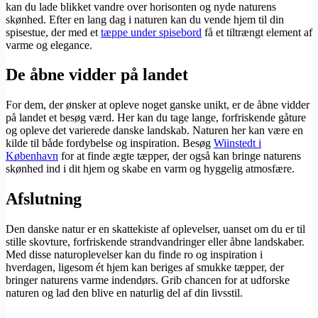
kan du lade blikket vandre over horisonten og nyde naturens
skønhed. Efter en lang dag i naturen kan du vende hjem til din
spisestue, der med et
tæppe under spisebord
få et tiltrængt element af
varme og elegance.
De åbne vidder på landet
For dem, der ønsker at opleve noget ganske unikt, er de åbne vidder
på landet et besøg værd. Her kan du tage lange, forfriskende gåture
og opleve det varierede danske landskab. Naturen her kan være en
kilde til både fordybelse og inspiration. Besøg
Wiinstedt i
København
for at finde ægte tæpper, der også kan bringe naturens
skønhed ind i dit hjem og skabe en varm og hyggelig atmosfære.
Afslutning
Den danske natur er en skattekiste af oplevelser, uanset om du er til
stille skovture, forfriskende strandvandringer eller åbne landskaber.
Med disse naturoplevelser kan du finde ro og inspiration i
hverdagen, ligesom ét hjem kan beriges af smukke tæpper, der
bringer naturens varme indendørs. Grib chancen for at udforske
naturen og lad den blive en naturlig del af din livsstil.