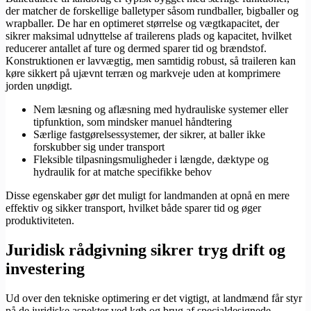
der matcher de forskellige balletyper såsom rundballer, bigballer og
wrapballer. De har en optimeret størrelse og vægtkapacitet, der
sikrer maksimal udnyttelse af trailerens plads og kapacitet, hvilket
reducerer antallet af ture og dermed sparer tid og brændstof.
Konstruktionen er lavvægtig, men samtidig robust, så traileren kan
køre sikkert på ujævnt terræn og markveje uden at komprimere
jorden unødigt.
Nem læsning og aflæsning med hydrauliske systemer eller
tipfunktion, som mindsker manuel håndtering
Særlige fastgørelsessystemer, der sikrer, at baller ikke
forskubber sig under transport
Fleksible tilpasningsmuligheder i længde, dæktype og
hydraulik for at matche specifikke behov
Disse egenskaber gør det muligt for landmanden at opnå en mere
effektiv og sikker transport, hvilket både sparer tid og øger
produktiviteten.
Juridisk rådgivning sikrer tryg drift og
investering
Ud over den tekniske optimering er det vigtigt, at landmænd får styr
på de juridiske aspekter ved køb og brug af specialdesignede