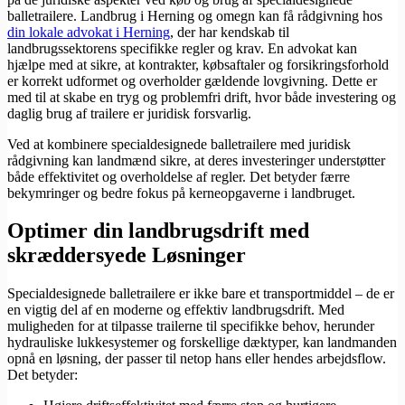
balletrailere. Landbrug i Herning og omegn kan få rådgivning hos
din lokale advokat i Herning
, der har kendskab til
landbrugssektorens specifikke regler og krav. En advokat kan
hjælpe med at sikre, at kontrakter, købsaftaler og forsikringsforhold
er korrekt udformet og overholder gældende lovgivning. Dette er
med til at skabe en tryg og problemfri drift, hvor både investering og
daglig brug af trailere er juridisk forsvarlig.
Ved at kombinere specialdesignede balletrailere med juridisk
rådgivning kan landmænd sikre, at deres investeringer understøtter
både effektivitet og overholdelse af regler. Det betyder færre
bekymringer og bedre fokus på kerneopgaverne i landbruget.
Optimer din landbrugsdrift med
skræddersyede Løsninger
Specialdesignede balletrailere er ikke bare et transportmiddel – de er
en vigtig del af en moderne og effektiv landbrugsdrift. Med
muligheden for at tilpasse trailerne til specifikke behov, herunder
hydrauliske lukkesystemer og forskellige dæktyper, kan landmanden
opnå en løsning, der passer til netop hans eller hendes arbejdsflow.
Det betyder: