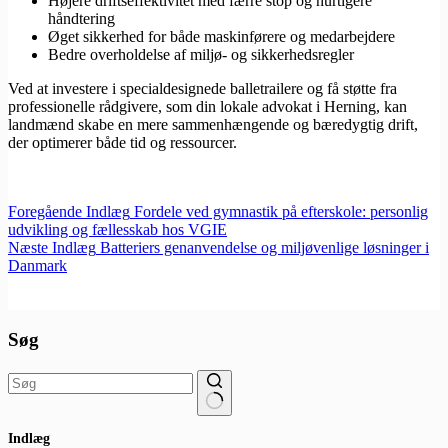
Højere driftseffektivitet med færre stop og hurtigere
håndtering
Øget sikkerhed for både maskinførere og medarbejdere
Bedre overholdelse af miljø- og sikkerhedsregler
Ved at investere i specialdesignede balletrailere og få støtte fra
professionelle rådgivere, som din lokale advokat i Herning, kan
landmænd skabe en mere sammenhængende og bæredygtig drift,
der optimerer både tid og ressourcer.
Foregående
Indlæg
Fordele ved gymnastik på efterskole: personlig
udvikling og fællesskab hos VGIE
Næste
Indlæg
Batteriers genanvendelse og miljøvenlige løsninger i
Danmark
Søg
Ingen
Indlæg
resultater