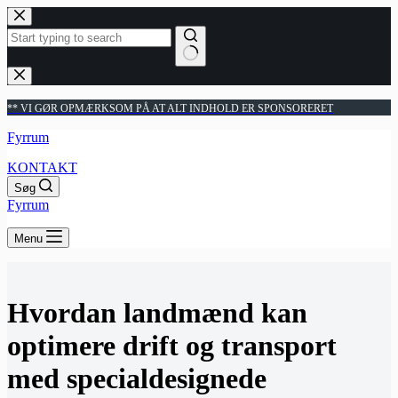
Fortsæt
til
indhold
Ingen
resultater
** VI GØR OPMÆRKSOM PÅ AT ALT INDHOLD ER SPONSORERET
Fyrrum
KONTAKT
Søg
Fyrrum
Menu
Hvordan landmænd kan
optimere drift og transport
med specialdesignede